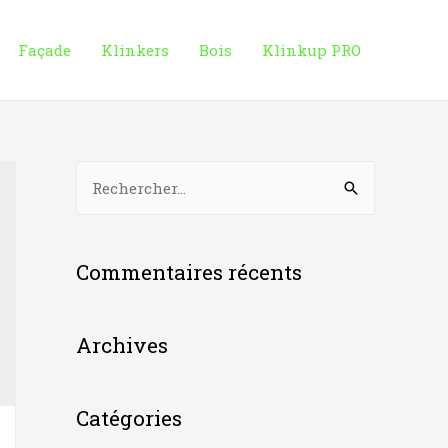
Façade
Klinkers
Bois
Klinkup PRO
R
e
c
h
Commentaires récents
e
r
Archives
c
h
Catégories
e
r